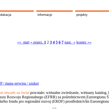
edukacja
informacje
projekty
«« start
« poprz.
1
2
3
4
5
6
7
nast. »
koniec »»
P /
mapa serwisu /
szukaj
 otwarte na świat
powstało: wirtualne zwiedzanie, wirtuany katalog, 
szu Rozwoju Regionalnego (EFRR) za pośrednictwem Euroregionu Śląsk
kého fondu pro regionální rozvoj (ERDF) prostřednictvĺm Euroregion