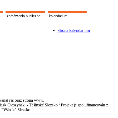
zamówienia publiczne
kalendarium
Strona kalendarium
kanał rss oraz strona www.
 Cieszyński - Tĕšínské Slezsko / Projekt je spolufinancován z
u Tĕšínské Slezsko