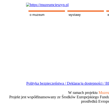
o muzeum
wystawy
Polityka bezpieczeństwa /
Deklaracja dostępności /
BI
W ramach projektu
Muzeum
Projekt jest współfinansowany ze Środków Europejskiego Fundu
prostředků Evrops