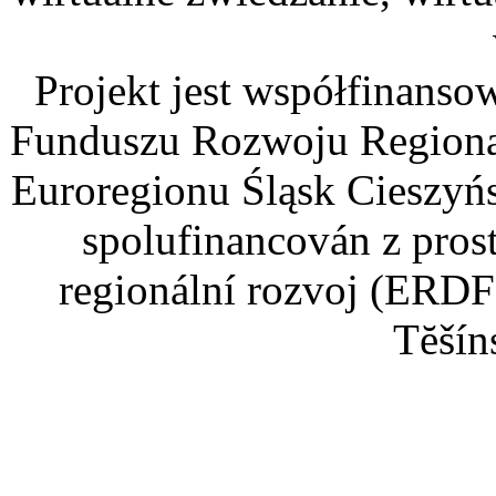
Projekt jest współfinans
Funduszu Rozwoju Regiona
Euroregionu Śląsk Cieszyńsk
spolufinancován z pros
regionální rozvoj (ERDF
Tĕšín