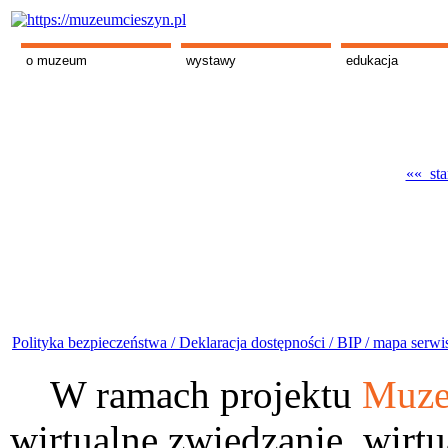
o muzeum
wystawy
edukacja
«« sta
Polityka bezpieczeństwa /
Deklaracja dostępności /
BIP /
mapa serwi
W ramach projektu
Muze
wirtualne zwiedzanie, wirtu