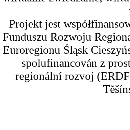
Projekt jest współfinans
Funduszu Rozwoju Regiona
Euroregionu Śląsk Cieszyńsk
spolufinancován z pros
regionální rozvoj (ERDF
Tĕšín