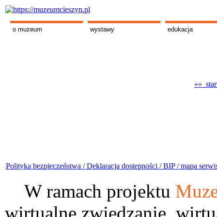
o muzeum
wystawy
edukacja
«« star
Polityka bezpieczeństwa /
Deklaracja dostępności /
BIP /
mapa serwi
W ramach projektu
Muze
wirtualne zwiedzanie, wirtu