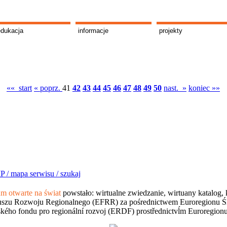
edukacja
informacje
projekty
«« start
« poprz.
41
42
43
44
45
46
47
48
49
50
nast. »
koniec »»
P /
mapa serwisu /
szukaj
 otwarte na świat
powstało: wirtualne zwiedzanie, wirtuany katalog, 
szu Rozwoju Regionalnego (EFRR) za pośrednictwem Euroregionu Śląsk
kého fondu pro regionální rozvoj (ERDF) prostřednictvĺm Euroregion