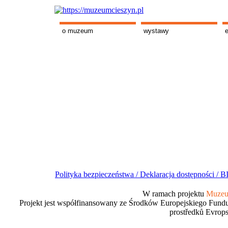
o muzeum
wystawy
Polityka bezpieczeństwa /
Deklaracja dostępności /
BI
W ramach projektu
Muzeum
Projekt jest współfinansowany ze Środków Europejskiego Fundu
prostředků Evrops