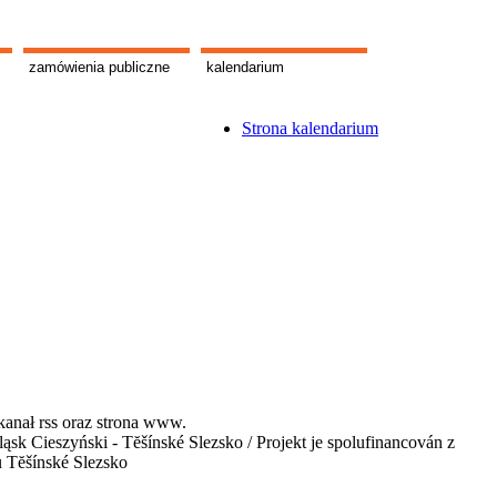
zamówienia publiczne
kalendarium
Strona kalendarium
kanał rss oraz strona www.
 Cieszyński - Tĕšínské Slezsko / Projekt je spolufinancován z
u Tĕšínské Slezsko