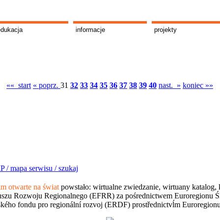
edukacja
informacje
projekty
«« start
« poprz.
31
32
33
34
35
36
37
38
39
40
nast. »
koniec »»
P /
mapa serwisu /
szukaj
 otwarte na świat
powstało: wirtualne zwiedzanie, wirtuany katalog, 
szu Rozwoju Regionalnego (EFRR) za pośrednictwem Euroregionu Śląsk
kého fondu pro regionální rozvoj (ERDF) prostřednictvĺm Euroregion