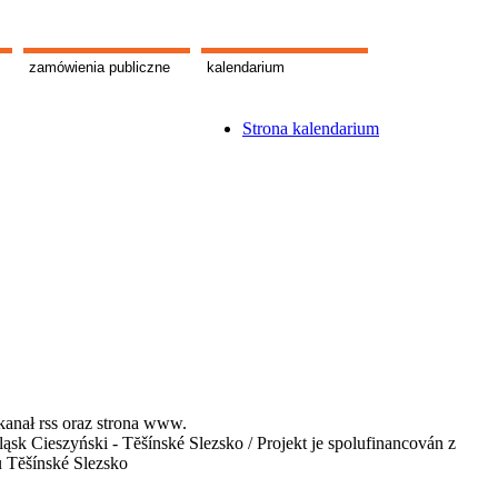
zamówienia publiczne
kalendarium
Strona kalendarium
kanał rss oraz strona www.
 Cieszyński - Tĕšínské Slezsko / Projekt je spolufinancován z
u Tĕšínské Slezsko