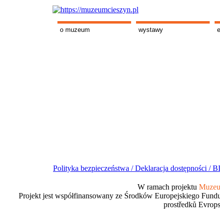
o muzeum
wystawy
Polityka bezpieczeństwa /
Deklaracja dostępności /
BI
W ramach projektu
Muzeum
Projekt jest współfinansowany ze Środków Europejskiego Fundu
prostředků Evrops