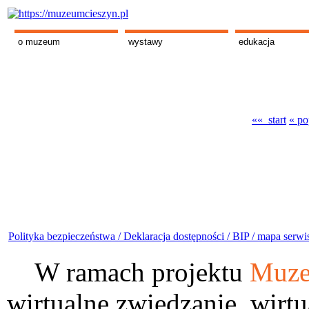
o muzeum
wystawy
edukacja
«« start
« po
Polityka bezpieczeństwa /
Deklaracja dostępności /
BIP /
mapa serwi
W ramach projektu
Muze
wirtualne zwiedzanie, wirtu