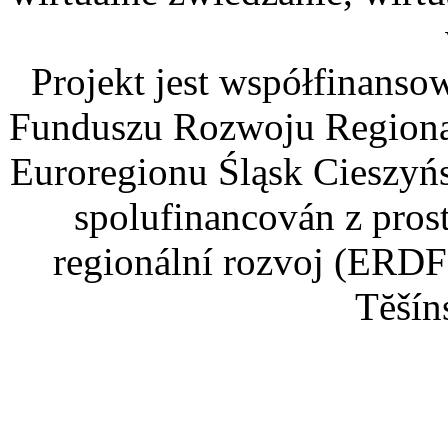
Projekt jest współfinans
Funduszu Rozwoju Regiona
Euroregionu Śląsk Cieszyńsk
spolufinancován z pros
regionální rozvoj (ERDF
Tĕšín