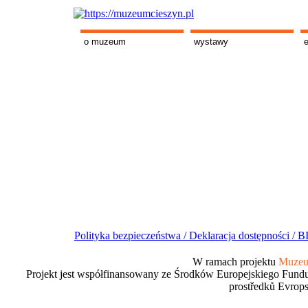
o muzeum
wystawy
Polityka bezpieczeństwa /
Deklaracja dostępności /
BI
W ramach projektu
Muzeum
Projekt jest współfinansowany ze Środków Europejskiego Fundu
prostředků Evrops