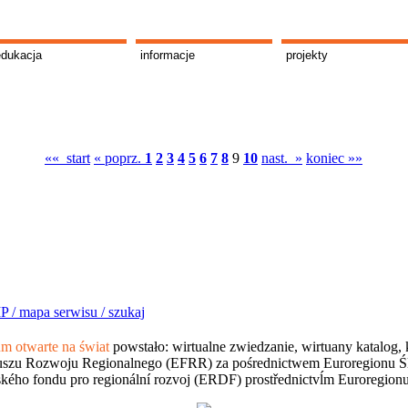
edukacja
informacje
projekty
«« start
« poprz.
1
2
3
4
5
6
7
8
9
10
nast. »
koniec »»
P /
mapa serwisu /
szukaj
 otwarte na świat
powstało: wirtualne zwiedzanie, wirtuany katalog, 
szu Rozwoju Regionalnego (EFRR) za pośrednictwem Euroregionu Śląsk
kého fondu pro regionální rozvoj (ERDF) prostřednictvĺm Euroregion