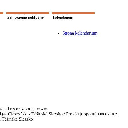
zamówienia publiczne
kalendarium
Strona kalendarium
kanał rss oraz strona www.
 Cieszyński - Tĕšínské Slezsko / Projekt je spolufinancován z
u Tĕšínské Slezsko