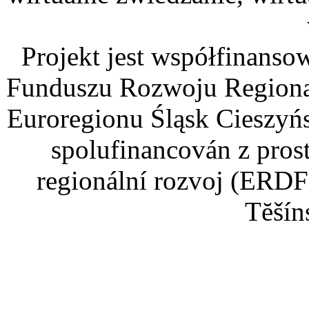
Projekt jest współfinans
Funduszu Rozwoju Regiona
Euroregionu Śląsk Cieszyńsk
spolufinancován z pros
regionální rozvoj (ERDF
Tĕšín