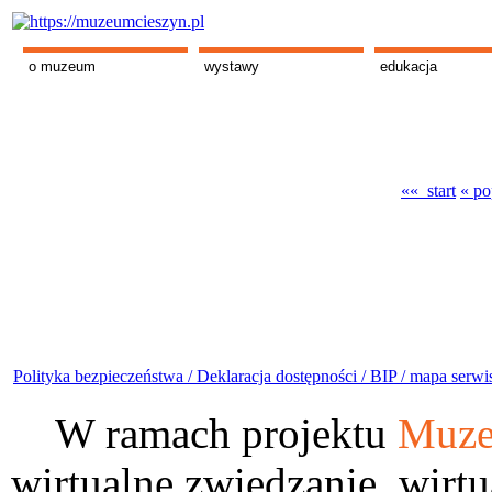
o muzeum
wystawy
edukacja
«« start
« po
Polityka bezpieczeństwa /
Deklaracja dostępności /
BIP /
mapa serwi
W ramach projektu
Muze
wirtualne zwiedzanie, wirtu