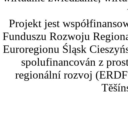
Projekt jest współfinans
Funduszu Rozwoju Regiona
Euroregionu Śląsk Cieszyńsk
spolufinancován z pros
regionální rozvoj (ERDF
Tĕšín