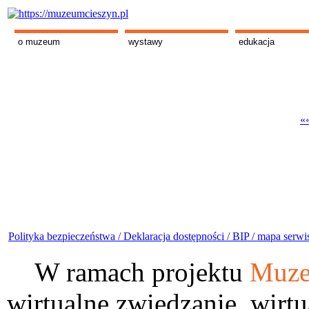
o muzeum
wystawy
edukacja
««
Polityka bezpieczeństwa /
Deklaracja dostępności /
BIP /
mapa serwi
W ramach projektu
Muze
wirtualne zwiedzanie, wirtu