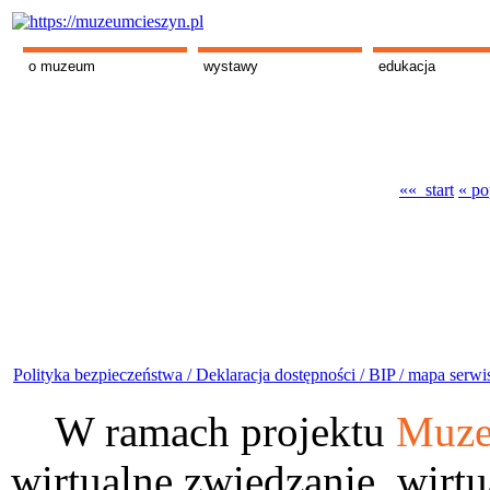
o muzeum
wystawy
edukacja
«« start
« po
Polityka bezpieczeństwa /
Deklaracja dostępności /
BIP /
mapa serwi
W ramach projektu
Muze
wirtualne zwiedzanie, wirtu