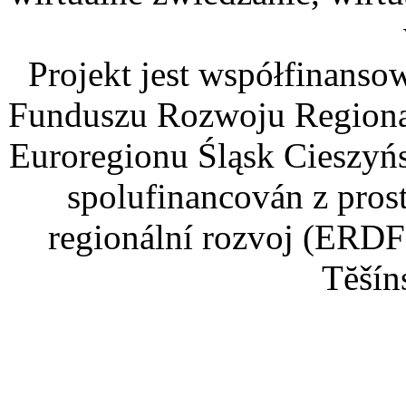
Projekt jest współfinans
Funduszu Rozwoju Regiona
Euroregionu Śląsk Cieszyńsk
spolufinancován z pros
regionální rozvoj (ERDF
Tĕšín