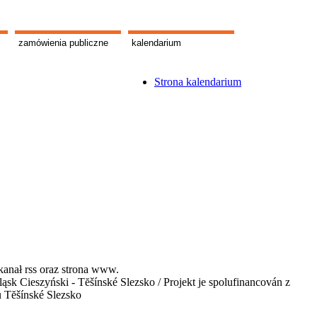
zamówienia publiczne
kalendarium
Strona kalendarium
kanał rss oraz strona www.
 Cieszyński - Tĕšínské Slezsko / Projekt je spolufinancován z
u Tĕšínské Slezsko