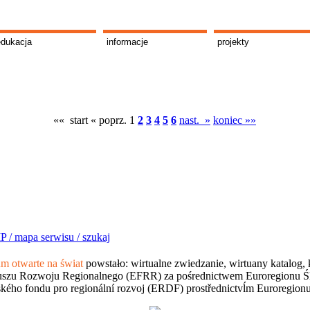
edukacja
informacje
projekty
«« start
« poprz.
1
2
3
4
5
6
nast. »
koniec »»
P /
mapa serwisu /
szukaj
 otwarte na świat
powstało: wirtualne zwiedzanie, wirtuany katalog, 
szu Rozwoju Regionalnego (EFRR) za pośrednictwem Euroregionu Śląsk
kého fondu pro regionální rozvoj (ERDF) prostřednictvĺm Euroregion