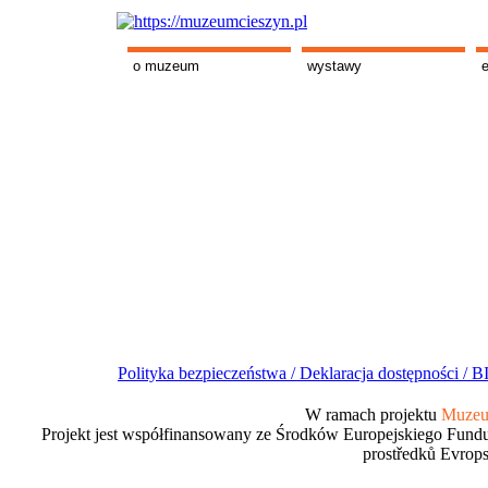
o muzeum
wystawy
Polityka bezpieczeństwa /
Deklaracja dostępności /
BI
W ramach projektu
Muzeum
Projekt jest współfinansowany ze Środków Europejskiego Fundu
prostředků Evrops