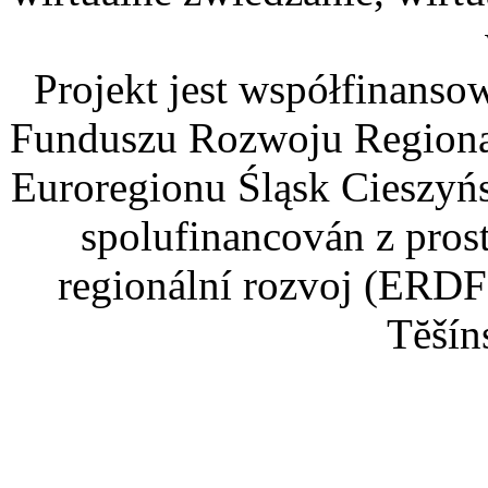
Projekt jest współfinans
Funduszu Rozwoju Regiona
Euroregionu Śląsk Cieszyńsk
spolufinancován z pros
regionální rozvoj (ERDF
Tĕšín