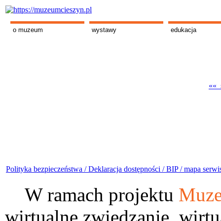
o muzeum
wystawy
edukacja
«« s
Polityka bezpieczeństwa /
Deklaracja dostępności /
BIP /
mapa serwi
W ramach projektu
Muze
wirtualne zwiedzanie, wirtu