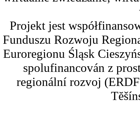
Projekt jest współfinans
Funduszu Rozwoju Regiona
Euroregionu Śląsk Cieszyńsk
spolufinancován z pros
regionální rozvoj (ERDF
Tĕšín