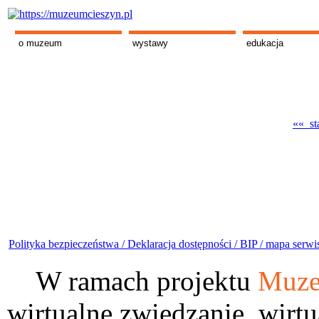
o muzeum
wystawy
edukacja
«« st
Polityka bezpieczeństwa /
Deklaracja dostępności /
BIP /
mapa serwi
W ramach projektu
Muze
wirtualne zwiedzanie, wirtu