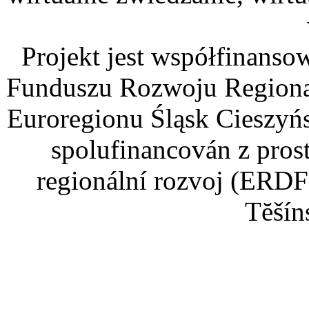
Projekt jest współfinans
Funduszu Rozwoju Regiona
Euroregionu Śląsk Cieszyńsk
spolufinancován z pros
regionální rozvoj (ERDF
Tĕšín