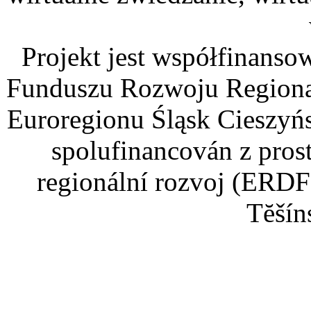
Projekt jest współfinans
Funduszu Rozwoju Regiona
Euroregionu Śląsk Cieszyńsk
spolufinancován z pros
regionální rozvoj (ERDF
Tĕšín