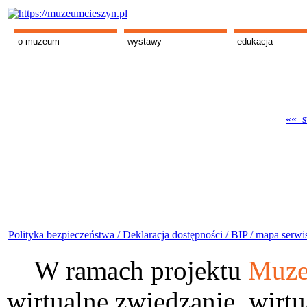
o muzeum
wystawy
edukacja
«« s
Polityka bezpieczeństwa /
Deklaracja dostępności /
BIP /
mapa serwi
W ramach projektu
Muze
wirtualne zwiedzanie, wirtu