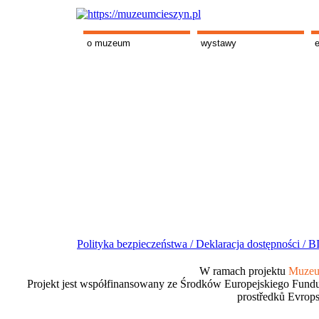
o muzeum
wystawy
Polityka bezpieczeństwa /
Deklaracja dostępności /
BI
W ramach projektu
Muzeum
Projekt jest współfinansowany ze Środków Europejskiego Fundu
prostředků Evrops