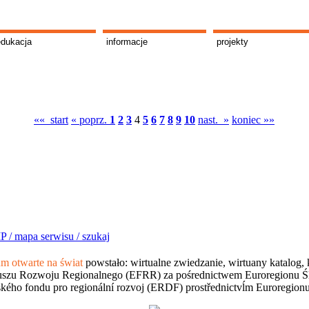
edukacja
informacje
projekty
«« start
« poprz.
1
2
3
4
5
6
7
8
9
10
nast. »
koniec »»
P /
mapa serwisu /
szukaj
 otwarte na świat
powstało: wirtualne zwiedzanie, wirtuany katalog, 
szu Rozwoju Regionalnego (EFRR) za pośrednictwem Euroregionu Śląsk
kého fondu pro regionální rozvoj (ERDF) prostřednictvĺm Euroregion