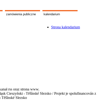
zamówienia publiczne
kalendarium
Strona kalendarium
kanał rss oraz strona www.
 Cieszyński - Tĕšínské Slezsko / Projekt je spolufinancován z
u Tĕšínské Slezsko