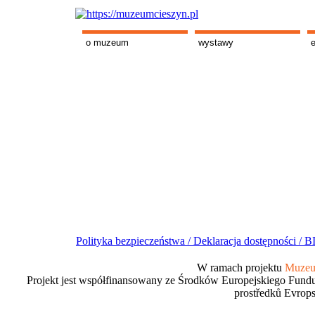
o muzeum
wystawy
Polityka bezpieczeństwa /
Deklaracja dostępności /
BI
W ramach projektu
Muzeum
Projekt jest współfinansowany ze Środków Europejskiego Fundu
prostředků Evrops