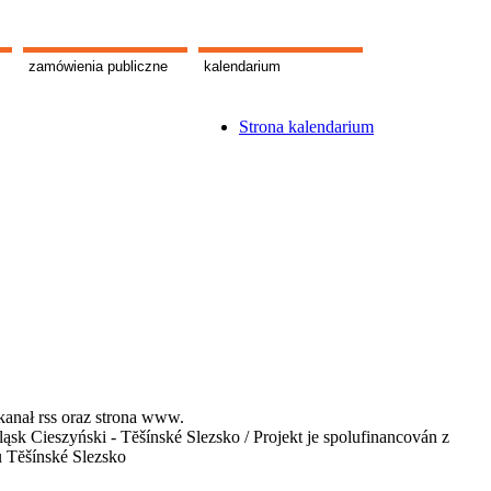
zamówienia publiczne
kalendarium
Strona kalendarium
kanał rss oraz strona www.
 Cieszyński - Tĕšínské Slezsko / Projekt je spolufinancován z
u Tĕšínské Slezsko