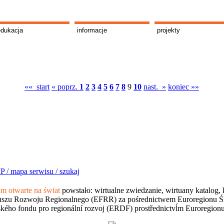
edukacja
informacje
projekty
«« start
« poprz.
1
2
3
4
5
6
7
8
9
10
nast. »
koniec »»
P /
mapa serwisu /
szukaj
 otwarte na świat
powstało: wirtualne zwiedzanie, wirtuany katalog, 
szu Rozwoju Regionalnego (EFRR) za pośrednictwem Euroregionu Śląsk
kého fondu pro regionální rozvoj (ERDF) prostřednictvĺm Euroregion