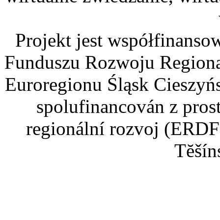
Projekt jest współfinans
Funduszu Rozwoju Regiona
Euroregionu Śląsk Cieszyńsk
spolufinancován z pros
regionální rozvoj (ERDF
Tĕšín