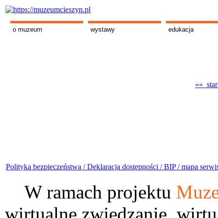
o muzeum
wystawy
edukacja
«« star
Polityka bezpieczeństwa /
Deklaracja dostępności /
BIP /
mapa serwi
W ramach projektu
Muze
wirtualne zwiedzanie, wirtu