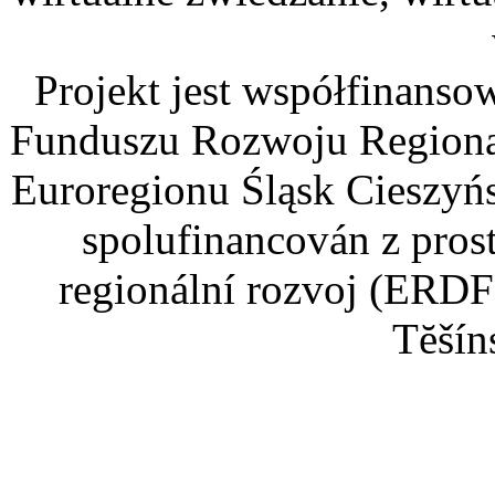
Projekt jest współfinans
Funduszu Rozwoju Regiona
Euroregionu Śląsk Cieszyńsk
spolufinancován z pros
regionální rozvoj (ERDF
Tĕšín