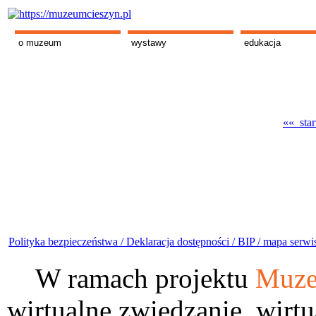
o muzeum
wystawy
edukacja
«« star
Polityka bezpieczeństwa /
Deklaracja dostępności /
BIP /
mapa serwi
W ramach projektu
Muze
wirtualne zwiedzanie, wirtu