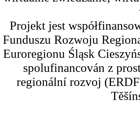
Projekt jest współfinans
Funduszu Rozwoju Regiona
Euroregionu Śląsk Cieszyńsk
spolufinancován z pros
regionální rozvoj (ERDF
Tĕšín