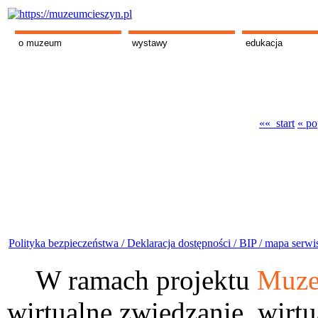
o muzeum
wystawy
edukacja
«« start
« po
Polityka bezpieczeństwa /
Deklaracja dostępności /
BIP /
mapa serwi
W ramach projektu
Muze
wirtualne zwiedzanie, wirtu