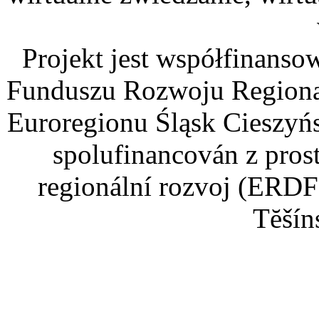
Projekt jest współfinans
Funduszu Rozwoju Regiona
Euroregionu Śląsk Cieszyńsk
spolufinancován z pros
regionální rozvoj (ERDF
Tĕšín