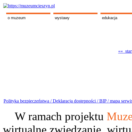
o muzeum
wystawy
edukacja
«« star
Polityka bezpieczeństwa /
Deklaracja dostępności /
BIP /
mapa serwi
W ramach projektu
Muze
wirtualne zwiedzanie, wirtu