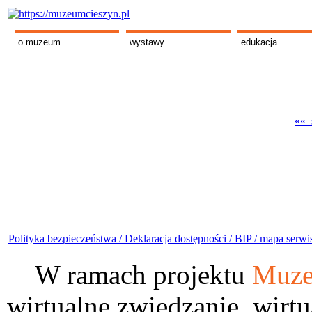
o muzeum
wystawy
edukacja
«« s
Polityka bezpieczeństwa /
Deklaracja dostępności /
BIP /
mapa serwi
W ramach projektu
Muze
wirtualne zwiedzanie, wirtu