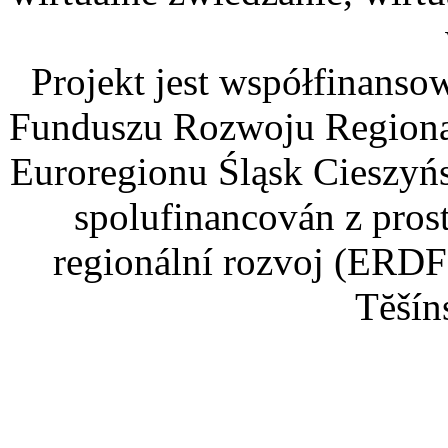
Projekt jest współfinans
Funduszu Rozwoju Regiona
Euroregionu Śląsk Cieszyńsk
spolufinancován z pros
regionální rozvoj (ERDF
Tĕšín