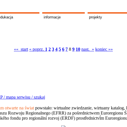
edukacja
informacje
projekty
«« start
« poprz.
1
2
3
4
5
6
7
8
9
10
nast. »
koniec »»
P /
mapa serwisu /
szukaj
 otwarte na świat
powstało: wirtualne zwiedzanie, wirtuany katalog, 
szu Rozwoju Regionalnego (EFRR) za pośrednictwem Euroregionu Śląsk
kého fondu pro regionální rozvoj (ERDF) prostřednictvĺm Euroregion