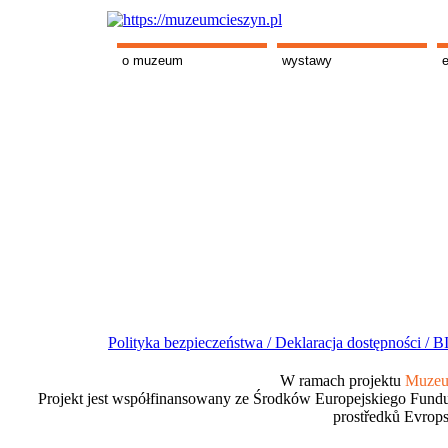
o muzeum
wystawy
Polityka bezpieczeństwa /
Deklaracja dostępności /
BI
W ramach projektu
Muzeum
Projekt jest współfinansowany ze Środków Europejskiego Fundu
prostředků Evrops