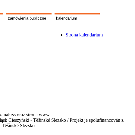
zamówienia publiczne
kalendarium
Strona kalendarium
kanał rss oraz strona www.
 Cieszyński - Tĕšínské Slezsko / Projekt je spolufinancován z
u Tĕšínské Slezsko