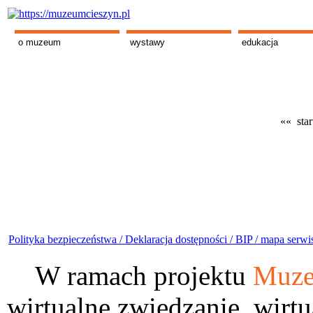
o muzeum
wystawy
edukacja
«« star
Polityka bezpieczeństwa /
Deklaracja dostępności /
BIP /
mapa serwi
W ramach projektu
Muze
wirtualne zwiedzanie, wirtu