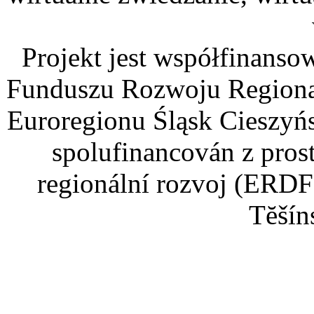
Projekt jest współfinans
Funduszu Rozwoju Regiona
Euroregionu Śląsk Cieszyńsk
spolufinancován z pros
regionální rozvoj (ERDF
Tĕšín