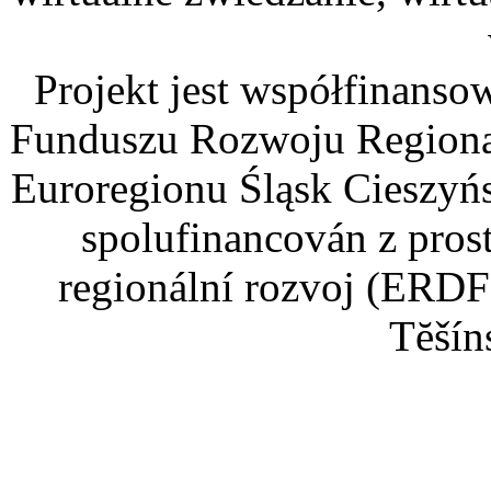
Projekt jest współfinans
Funduszu Rozwoju Regiona
Euroregionu Śląsk Cieszyńsk
spolufinancován z pros
regionální rozvoj (ERDF
Tĕšín