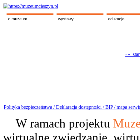
o muzeum
wystawy
edukacja
«« star
Polityka bezpieczeństwa /
Deklaracja dostępności /
BIP /
mapa serwi
W ramach projektu
Muze
wirtualne zwiedzanie, wirtu