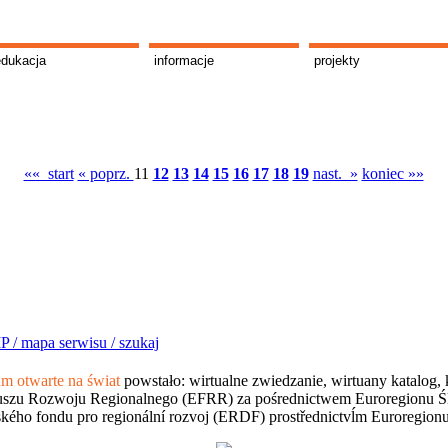
edukacja
informacje
projekty
«« start
« poprz.
11
12
13
14
15
16
17
18
19
nast. »
koniec »»
P /
mapa serwisu /
szukaj
 otwarte na świat
powstało: wirtualne zwiedzanie, wirtuany katalog, 
szu Rozwoju Regionalnego (EFRR) za pośrednictwem Euroregionu Śląsk
kého fondu pro regionální rozvoj (ERDF) prostřednictvĺm Euroregion