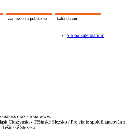
zamówienia publiczne
kalendarium
Strona kalendarium
kanał rss oraz strona www.
 Cieszyński - Tĕšínské Slezsko / Projekt je spolufinancován z
u Tĕšínské Slezsko