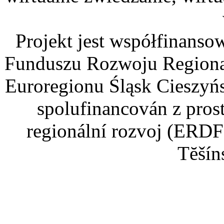
Projekt jest współfinans
Funduszu Rozwoju Regiona
Euroregionu Śląsk Cieszyńsk
spolufinancován z pros
regionální rozvoj (ERDF
Tĕšín