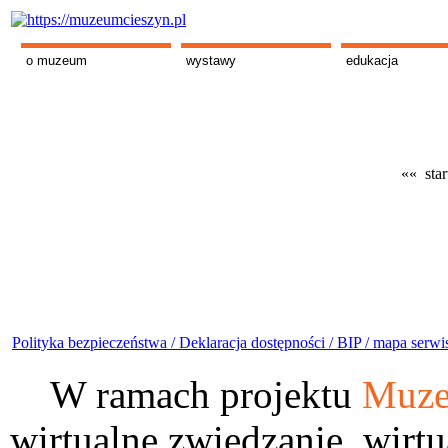
o muzeum
wystawy
edukacja
«« star
Polityka bezpieczeństwa /
Deklaracja dostępności /
BIP /
mapa serwi
W ramach projektu
Muze
wirtualne zwiedzanie, wirtu