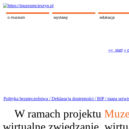
o muzeum
wystawy
edukacja
«« start
« 
Polityka bezpieczeństwa /
Deklaracja dostępności /
BIP /
mapa serwi
W ramach projektu
Muze
wirtualne zwiedzanie, wirtu