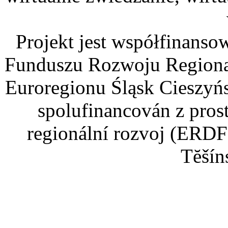
Projekt jest współfinans
Funduszu Rozwoju Regiona
Euroregionu Śląsk Cieszyńsk
spolufinancován z pros
regionální rozvoj (ERDF
Tĕšín