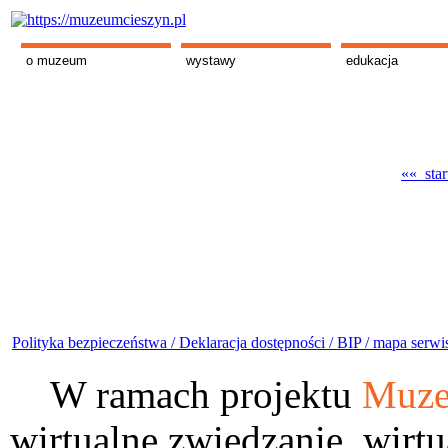
o muzeum
wystawy
edukacja
«« star
Polityka bezpieczeństwa /
Deklaracja dostępności /
BIP /
mapa serwi
W ramach projektu
Muze
wirtualne zwiedzanie, wirtu