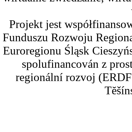
Projekt jest współfinans
Funduszu Rozwoju Regiona
Euroregionu Śląsk Cieszyńsk
spolufinancován z pros
regionální rozvoj (ERDF
Tĕšín