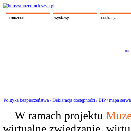
o muzeum
wystawy
edukacja
«« 
Polityka bezpieczeństwa /
Deklaracja dostępności /
BIP /
mapa serwi
W ramach projektu
Muze
wirtualne zwiedzanie, wirtu