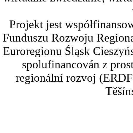
Projekt jest współfinans
Funduszu Rozwoju Regiona
Euroregionu Śląsk Cieszyńsk
spolufinancován z pros
regionální rozvoj (ERDF
Tĕšín