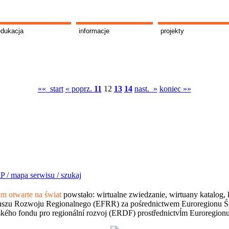
edukacja
informacje
projekty
«« start
« poprz.
11
12
13
14
nast. »
koniec »»
P /
mapa serwisu /
szukaj
 otwarte na świat
powstało: wirtualne zwiedzanie, wirtuany katalog, 
szu Rozwoju Regionalnego (EFRR) za pośrednictwem Euroregionu Śląsk
kého fondu pro regionální rozvoj (ERDF) prostřednictvĺm Euroregion