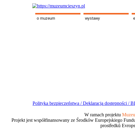
o muzeum
wystawy
Polityka bezpieczeństwa /
Deklaracja dostępności /
BI
W ramach projektu
Muzeum
Projekt jest współfinansowany ze Środków Europejskiego Fundu
prostředků Evrops