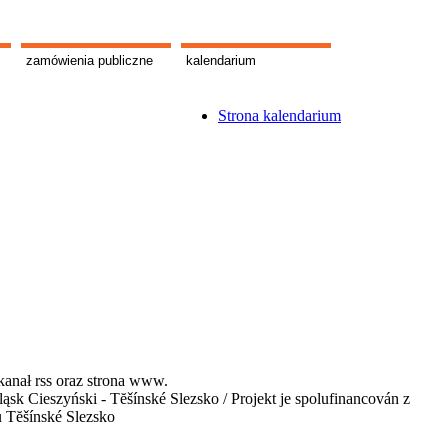
zamówienia publiczne
kalendarium
Strona kalendarium
kanał rss oraz strona www.
 Cieszyński - Tĕšínské Slezsko / Projekt je spolufinancován z
u Tĕšínské Slezsko