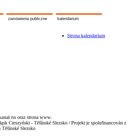
zamówienia publiczne
kalendarium
Strona kalendarium
kanał rss oraz strona www.
 Cieszyński - Tĕšínské Slezsko / Projekt je spolufinancován z
u Tĕšínské Slezsko