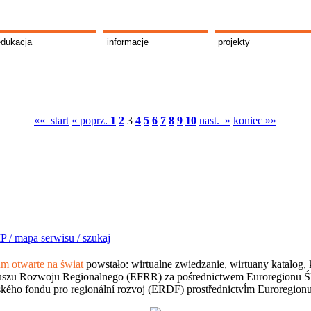
edukacja
informacje
projekty
«« start
« poprz.
1
2
3
4
5
6
7
8
9
10
nast. »
koniec »»
P /
mapa serwisu /
szukaj
 otwarte na świat
powstało: wirtualne zwiedzanie, wirtuany katalog, 
szu Rozwoju Regionalnego (EFRR) za pośrednictwem Euroregionu Śląsk
kého fondu pro regionální rozvoj (ERDF) prostřednictvĺm Euroregion