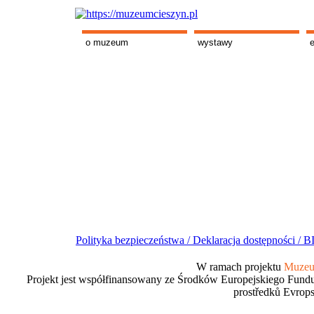
o muzeum
wystawy
Polityka bezpieczeństwa /
Deklaracja dostępności /
BI
W ramach projektu
Muzeum
Projekt jest współfinansowany ze Środków Europejskiego Fundu
prostředků Evrops