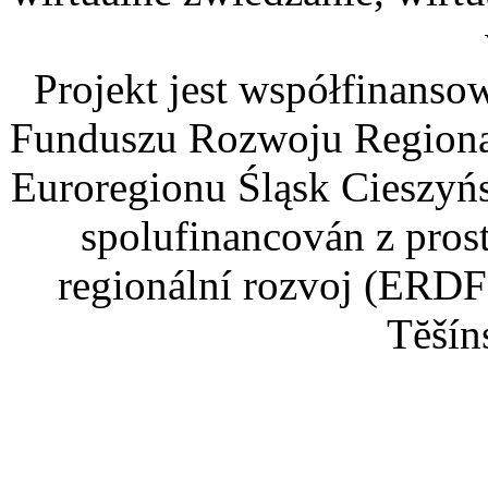
Projekt jest współfinans
Funduszu Rozwoju Regiona
Euroregionu Śląsk Cieszyńsk
spolufinancován z pros
regionální rozvoj (ERDF
Tĕšín