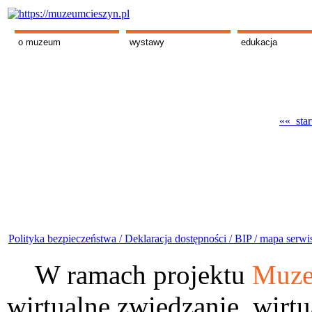
o muzeum
wystawy
edukacja
«« star
Polityka bezpieczeństwa /
Deklaracja dostępności /
BIP /
mapa serwi
W ramach projektu
Muze
wirtualne zwiedzanie, wirtu