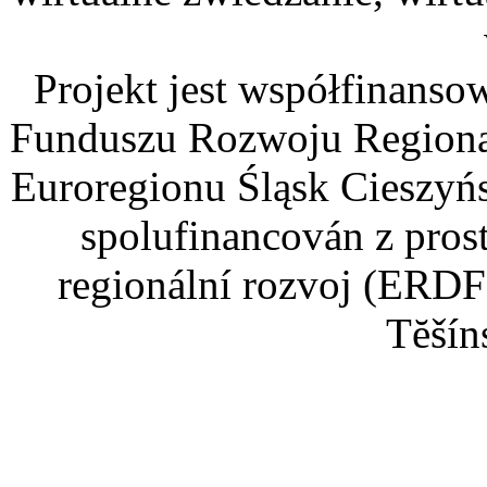
Projekt jest współfinans
Funduszu Rozwoju Regiona
Euroregionu Śląsk Cieszyńsk
spolufinancován z pros
regionální rozvoj (ERDF
Tĕšín