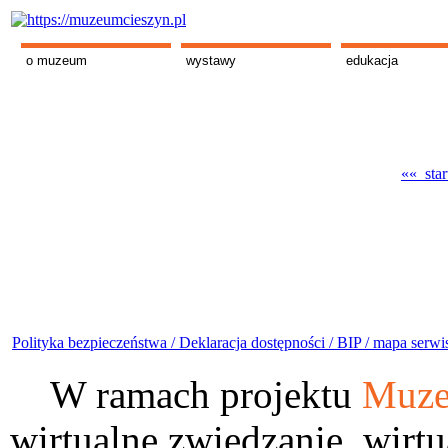
o muzeum
wystawy
edukacja
«« star
Polityka bezpieczeństwa /
Deklaracja dostępności /
BIP /
mapa serwi
W ramach projektu
Muze
wirtualne zwiedzanie, wirtu