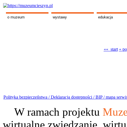
o muzeum
wystawy
edukacja
«« start
« po
Polityka bezpieczeństwa /
Deklaracja dostępności /
BIP /
mapa serwi
W ramach projektu
Muze
wirtualne zwiedzanie, wirtu