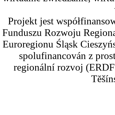
Projekt jest współfinans
Funduszu Rozwoju Regiona
Euroregionu Śląsk Cieszyńsk
spolufinancován z pros
regionální rozvoj (ERDF
Tĕšín