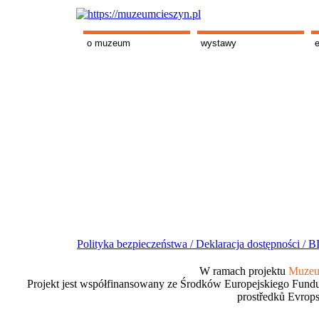
o muzeum
wystawy
Polityka bezpieczeństwa /
Deklaracja dostępności /
BI
W ramach projektu
Muzeum
Projekt jest współfinansowany ze Środków Europejskiego Fundu
prostředků Evrops