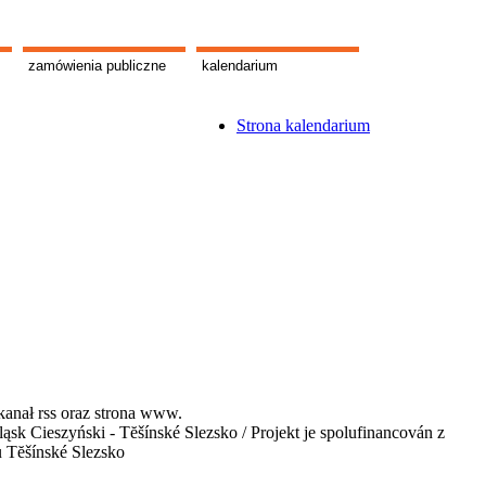
zamówienia publiczne
kalendarium
Strona kalendarium
kanał rss oraz strona www.
 Cieszyński - Tĕšínské Slezsko / Projekt je spolufinancován z
u Tĕšínské Slezsko