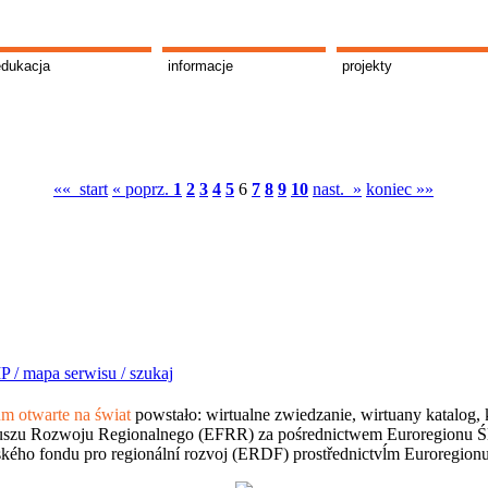
edukacja
informacje
projekty
«« start
« poprz.
1
2
3
4
5
6
7
8
9
10
nast. »
koniec »»
P /
mapa serwisu /
szukaj
 otwarte na świat
powstało: wirtualne zwiedzanie, wirtuany katalog, 
szu Rozwoju Regionalnego (EFRR) za pośrednictwem Euroregionu Śląsk
kého fondu pro regionální rozvoj (ERDF) prostřednictvĺm Euroregion