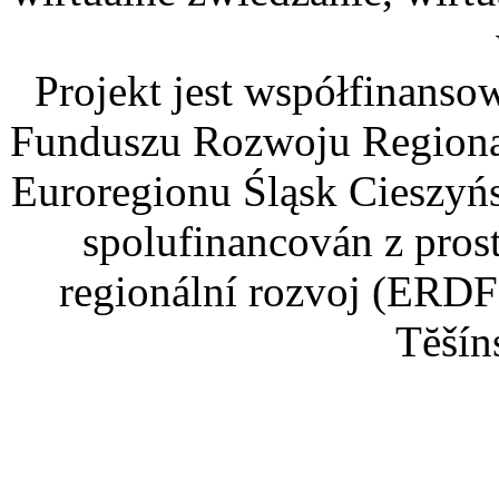
Projekt jest współfinans
Funduszu Rozwoju Regiona
Euroregionu Śląsk Cieszyńsk
spolufinancován z pros
regionální rozvoj (ERDF
Tĕšín