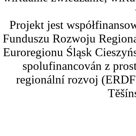
Projekt jest współfinans
Funduszu Rozwoju Regiona
Euroregionu Śląsk Cieszyńsk
spolufinancován z pros
regionální rozvoj (ERDF
Tĕšín