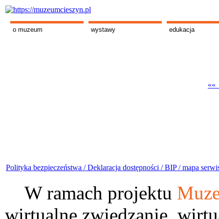
o muzeum
wystawy
edukacja
«« 
Polityka bezpieczeństwa /
Deklaracja dostępności /
BIP /
mapa serwi
W ramach projektu
Muze
wirtualne zwiedzanie, wirtu