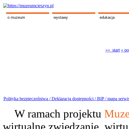
o muzeum
wystawy
edukacja
«« start
« po
Polityka bezpieczeństwa /
Deklaracja dostępności /
BIP /
mapa serwi
W ramach projektu
Muze
wirtualne zwiedzanie, wirtu