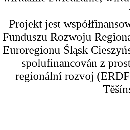
Projekt jest współfinans
Funduszu Rozwoju Regiona
Euroregionu Śląsk Cieszyńsk
spolufinancován z pros
regionální rozvoj (ERDF
Tĕšín