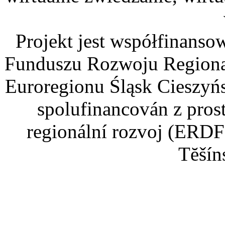
Projekt jest współfinans
Funduszu Rozwoju Regiona
Euroregionu Śląsk Cieszyńsk
spolufinancován z pros
regionální rozvoj (ERDF
Tĕšín