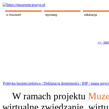
o muzeum
wystawy
edukacja
«« star
Polityka bezpieczeństwa /
Deklaracja dostępności /
BIP /
mapa serwi
W ramach projektu
Muze
wirtualne zwiedzanie, wirtu