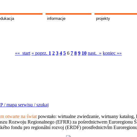
edukacja
informacje
projekty
«« start
« poprz.
1
2
3
4
5
6
7
8
9
10
nast. »
koniec »»
P /
mapa serwisu /
szukaj
 otwarte na świat
powstało: wirtualne zwiedzanie, wirtuany katalog, 
szu Rozwoju Regionalnego (EFRR) za pośrednictwem Euroregionu Śląsk
kého fondu pro regionální rozvoj (ERDF) prostřednictvĺm Euroregion