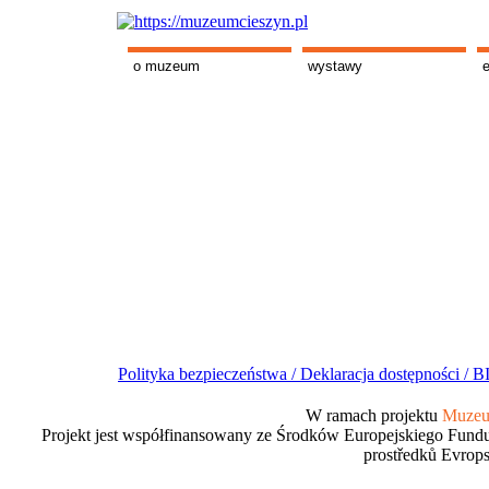
o muzeum
wystawy
Polityka bezpieczeństwa /
Deklaracja dostępności /
BI
W ramach projektu
Muzeum
Projekt jest współfinansowany ze Środków Europejskiego Fundu
prostředků Evrops