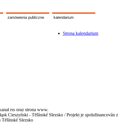
zamówienia publiczne
kalendarium
Strona kalendarium
kanał rss oraz strona www.
 Cieszyński - Tĕšínské Slezsko / Projekt je spolufinancován z
u Tĕšínské Slezsko