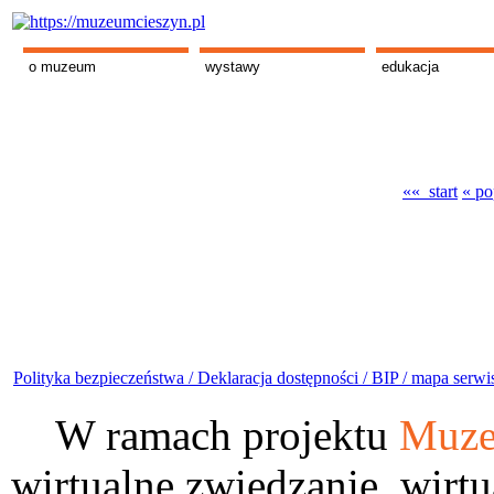
o muzeum
wystawy
edukacja
«« start
« po
Polityka bezpieczeństwa /
Deklaracja dostępności /
BIP /
mapa serwi
W ramach projektu
Muze
wirtualne zwiedzanie, wirtu