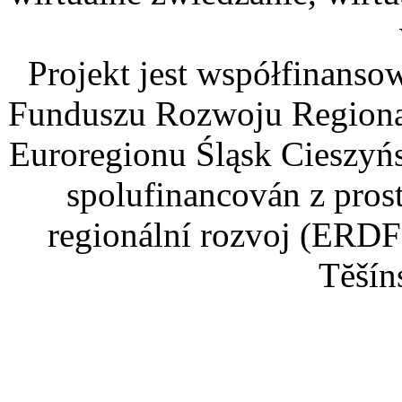
Projekt jest współfinans
Funduszu Rozwoju Regiona
Euroregionu Śląsk Cieszyńsk
spolufinancován z pros
regionální rozvoj (ERDF
Tĕšín