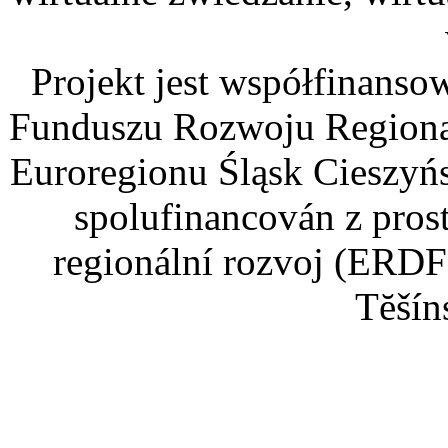
Projekt jest współfinans
Funduszu Rozwoju Regiona
Euroregionu Śląsk Cieszyńsk
spolufinancován z pros
regionální rozvoj (ERDF
Tĕšín