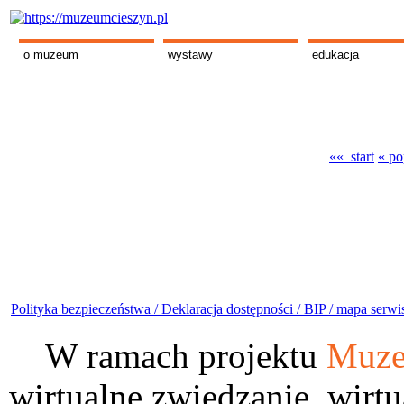
o muzeum
wystawy
edukacja
«« start
« po
Polityka bezpieczeństwa /
Deklaracja dostępności /
BIP /
mapa serwi
W ramach projektu
Muze
wirtualne zwiedzanie, wirtu