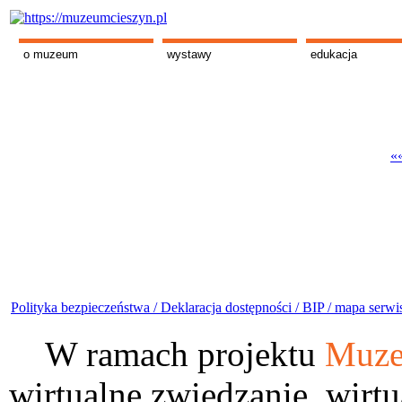
o muzeum
wystawy
edukacja
««
Polityka bezpieczeństwa /
Deklaracja dostępności /
BIP /
mapa serwi
W ramach projektu
Muze
wirtualne zwiedzanie, wirtu