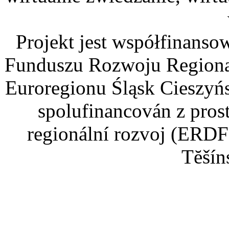
Projekt jest współfinans
Funduszu Rozwoju Regiona
Euroregionu Śląsk Cieszyńsk
spolufinancován z pros
regionální rozvoj (ERDF
Tĕšín