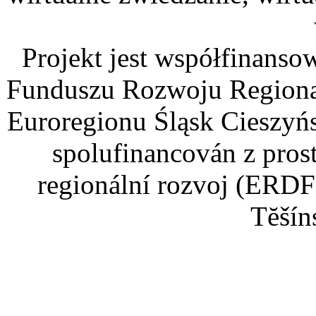
Projekt jest współfinans
Funduszu Rozwoju Regiona
Euroregionu Śląsk Cieszyńsk
spolufinancován z pros
regionální rozvoj (ERDF
Tĕšín