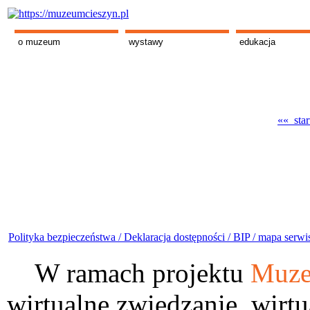
o muzeum
wystawy
edukacja
«« star
Polityka bezpieczeństwa /
Deklaracja dostępności /
BIP /
mapa serwi
W ramach projektu
Muze
wirtualne zwiedzanie, wirtu