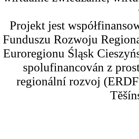
Projekt jest współfinans
Funduszu Rozwoju Regiona
Euroregionu Śląsk Cieszyńsk
spolufinancován z pros
regionální rozvoj (ERDF
Tĕšín