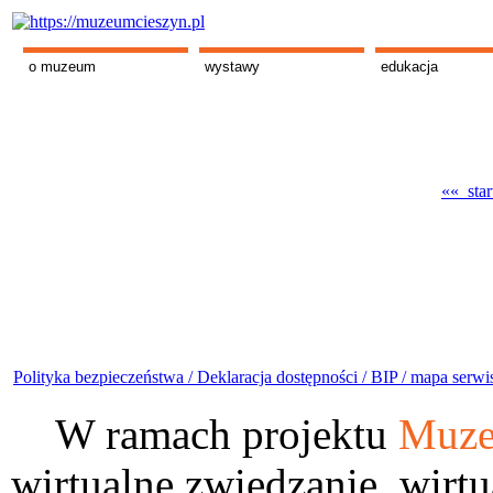
o muzeum
wystawy
edukacja
«« star
Polityka bezpieczeństwa /
Deklaracja dostępności /
BIP /
mapa serwi
W ramach projektu
Muze
wirtualne zwiedzanie, wirtu