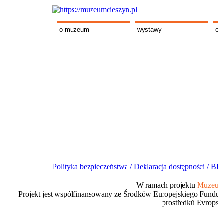
o muzeum
wystawy
Polityka bezpieczeństwa /
Deklaracja dostępności /
BI
W ramach projektu
Muzeum
Projekt jest współfinansowany ze Środków Europejskiego Fundu
prostředků Evrops