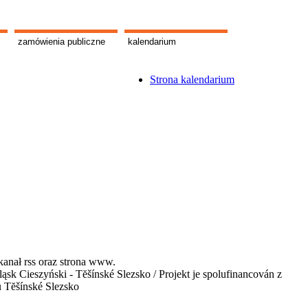
zamówienia publiczne
kalendarium
Strona kalendarium
kanał rss oraz strona www.
 Cieszyński - Tĕšínské Slezsko / Projekt je spolufinancován z
u Tĕšínské Slezsko