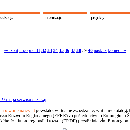
edukacja
informacje
projekty
«« start
« poprz.
31
32
33
34
35
36
37
38
39
40
nast. »
koniec »»
P /
mapa serwisu /
szukaj
 otwarte na świat
powstało: wirtualne zwiedzanie, wirtuany katalog, 
szu Rozwoju Regionalnego (EFRR) za pośrednictwem Euroregionu Śląsk
kého fondu pro regionální rozvoj (ERDF) prostřednictvĺm Euroregion