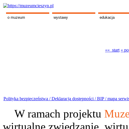
o muzeum
wystawy
edukacja
«« start
« po
Polityka bezpieczeństwa /
Deklaracja dostępności /
BIP /
mapa serwi
W ramach projektu
Muze
wirtualne zwiedzanie, wirtu