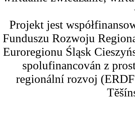
Projekt jest współfinans
Funduszu Rozwoju Regiona
Euroregionu Śląsk Cieszyńsk
spolufinancován z pros
regionální rozvoj (ERDF
Tĕšín