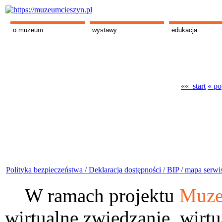
o muzeum
wystawy
edukacja
«« start
« po
Polityka bezpieczeństwa /
Deklaracja dostępności /
BIP /
mapa serwi
W ramach projektu
Muze
wirtualne zwiedzanie, wirtu