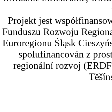
Projekt jest współfinans
Funduszu Rozwoju Regiona
Euroregionu Śląsk Cieszyńsk
spolufinancován z pros
regionální rozvoj (ERDF
Tĕšín