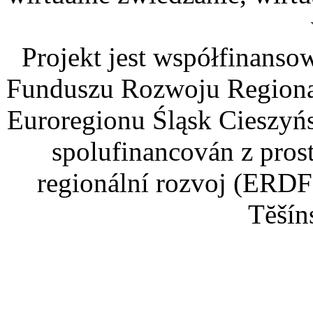
Projekt jest współfinans
Funduszu Rozwoju Regiona
Euroregionu Śląsk Cieszyńsk
spolufinancován z pros
regionální rozvoj (ERDF
Tĕšín