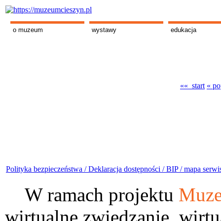
o muzeum
wystawy
edukacja
«« start
« po
Polityka bezpieczeństwa /
Deklaracja dostępności /
BIP /
mapa serwi
W ramach projektu
Muze
wirtualne zwiedzanie, wirtu